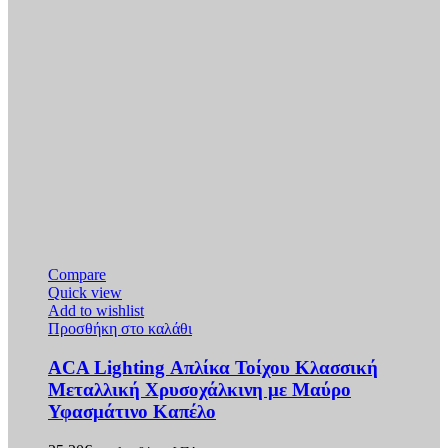
Compare
Quick view
Add to wishlist
Προσθήκη στο καλάθι
ACA Lighting Απλίκα Τοίχου Κλασσική
Μεταλλική Χρυσοχάλκινη με Μαύρο
Υφασμάτινο Καπέλο