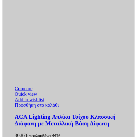
Compare
Quick view
Add to wishlist
Προσθήκη στο καλάθι
ACA Lighting Απλίκα Τοίχου Κλασσική
Διάφανη με Μεταλλική Βάση Δίφωτη
30,87
€
περιλαμβάνει ΦΠΑ