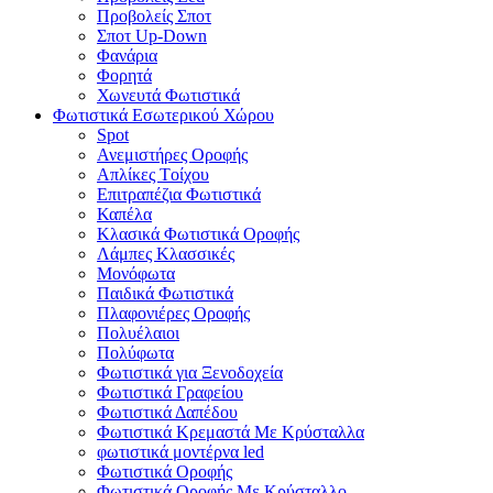
Προβολείς Σποτ
Σποτ Up-Down
Φανάρια
Φορητά
Χωνευτά Φωτιστικά
Φωτιστικά Εσωτερικού Χώρου
Spot
Ανεμιστήρες Οροφής
Απλίκες Tοίχου
Επιτραπέζια Φωτιστικά
Καπέλα
Κλασικά Φωτιστικά Οροφής
Λάμπες Κλασσικές
Μονόφωτα
Παιδικά Φωτιστικά
Πλαφονιέρες Oροφής
Πολυέλαιοι
Πολύφωτα
Φωτιστικά για Ξενοδοχεία
Φωτιστικά Γραφείου
Φωτιστικά Δαπέδου
Φωτιστικά Κρεμαστά Mε Kρύσταλλα
φωτιστικά μοντέρνα led
Φωτιστικά Οροφής
Φωτιστικά Οροφής Mε Kρύσταλλο