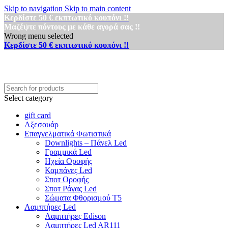
Skip to navigation
Skip to main content
Κερδίστε 50 € εκπτωτικό κουπόνι !!
Μαζέψτε πόντους με κάθε αγορά σας !!
Wrong menu selected
Κερδίστε 50 € εκπτωτικό κουπόνι !!
Select category
gift card
Αξεσουάρ
Επαγγελματικά Φωτιστικά
Downlights – Πάνελ Led
Γραμμικά Led
Ηχεία Οροφής
Καμπάνες Led
Σποτ Οροφής
Σποτ Ράγας Led
Σώματα Φθορισμού Τ5
Λαμπτήρες Led
Λαμπτήρες Edison
Λαμπτήρες Led AR111