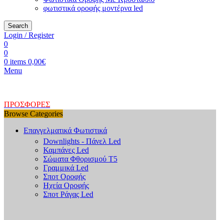
φωτιστικά οροφής μοντέρνα led
Search
Login / Register
0
0
0
items
0,00
€
Menu
ΠΡΟΣΦΟΡΕΣ
Browse Categories
Επαγγελματικά Φωτιστικά
Downlights - Πάνελ Led
Καμπάνες Led
Σώματα Φθορισμού Τ5
Γραμμικά Led
Σποτ Οροφής
Ηχεία Οροφής
Σποτ Ράγας Led