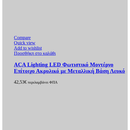
Compare
Quick view
Add to wishlist
Προσθήκη στο καλάθι
ACA Lighting LED Φωτιστικό Μοντέρνο
Επίτοιχο Ακρυλικό με Μεταλλική Βάση Λευκό
42,53
€
περιλαμβάνει ΦΠΑ