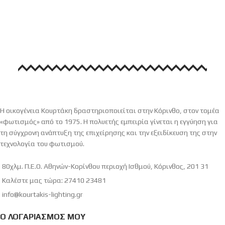
Η οικογένεια Κουρτάκη δραστηριοποιείται στην Κόρινθο, στον τομέα
«φωτισμός» από το 1975. Η πολυετής εμπειρία γίνεται η εγγύηση για
τη σύγχρονη ανάπτυξη της επιχείρησης και την εξειδίκευση της στην
τεχνολογία του φωτισμού.
80χλμ. Π.Ε.Ο. Αθηνών-Κορίνθου περιοχή Ισθμού, Κόρινθος, 201 31
Καλέστε μας τώρα: 27410 23481
info@kourtakis-lighting.gr
Ο ΛΟΓΑΡΙΑΣΜΌΣ ΜΟΥ