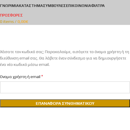
ΓΝΩΡΙΜΊΑ
ΚΑΤΆΣΤΗΜΑ
ΣΥΜΒΟΥΛΈΣ
ΕΠΙΚΟΙΝΩΝΊΑ
ΦΊΛΤΡΑ
ΠΡΟΣΦΟΡΕΣ
0
items
/
0,00
€
Χαμένος κωδικός
Home
My account
Χάσατε τον κωδικό σας; Παρακαλούμε, εισάγετε το όνομα χρήστη ή τη
διεύθυνση email σας. Θα λάβετε έναν σύνδεσμο για να δημιουργήσετε
ένα νέο κωδικό μέσω email.
*
Όνομα χρήστη ή email
ΕΠΑΝΑΦΟΡΆ ΣΥΝΘΗΜΑΤΙΚΟΎ