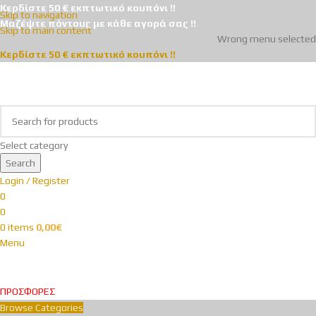
Κερδίστε 50 € εκπτωτικό κουπόνι !!
Skip to navigation
Μαζέψτε πόντους με κάθε αγορά σας !!
Skip to main content
Wrong menu selected
Κερδίστε 50 € εκπτωτικό κουπόνι !!
Select category
Search
Login / Register
0
0
0
items
0,00
€
Menu
ΠΡΟΣΦΟΡΕΣ
Browse Categories