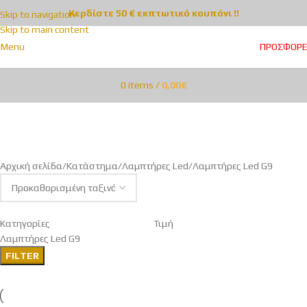
Κερδίστε 50 € εκπτωτικό κουπόνι !!
Skip to navigation
Skip to main content
Menu
ΠΡΟΣΦΟΡ
0
items
/
0,00
€
Λαμπτήρες Led G9
Categories
Αρχική σελίδα
Κατάστημα
Λαμπτήρες Led
Λαμπτήρες Led G9
Κατηγορίες
Τιμή
Λαμπτήρες Led G9
FILTER