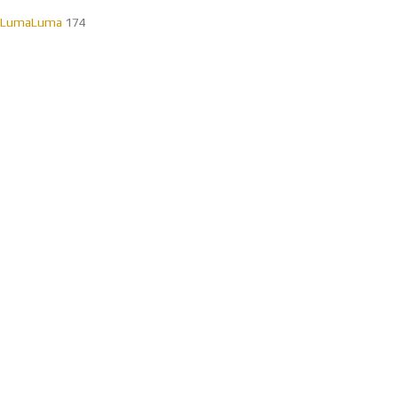
Luma
Luma
174