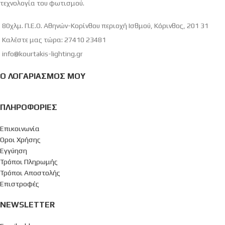
τεχνολογία του φωτισμού.
80χλμ. Π.Ε.Ο. Αθηνών-Κορίνθου περιοχή Ισθμού, Κόρινθος, 201 31
Καλέστε μας τώρα: 27410 23481
info@kourtakis-lighting.gr
Ο ΛΟΓΑΡΙΑΣΜΌΣ ΜΟΥ
ΠΛΗΡΟΦΟΡΊΕΣ
Επικοινωνία
Όροι Χρήσης
Εγγύηση
Τρόποι Πληρωμής
Τρόποι Αποστολής
Επιστροφές
NEWSLETTER