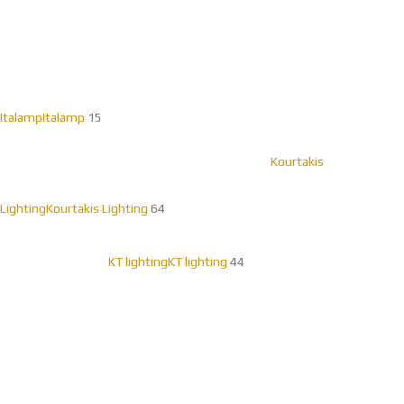
Italamp
Italamp
15
Kourtakis
Lighting
Kourtakis Lighting
64
KT lighting
KT lighting
44