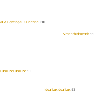
ACA Lighting
ACA Lighting
318
Almerich
Almerich
11
Euroluce
Euroluce
13
Ideal Lux
Ideal Lux
93