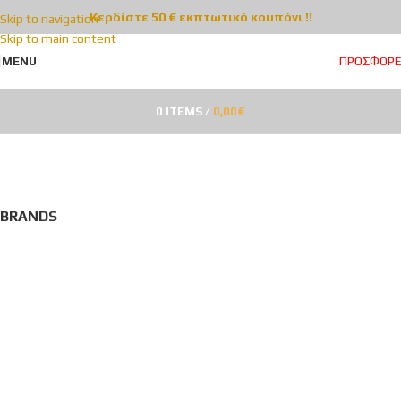
Κερδίστε 50 € εκπτωτικό κουπόνι !!
Skip to navigation
Skip to main content
ΠΡΟΣΦΟΡ
MENU
0
ITEMS
/
0,00
€
Κατάστημα
Categories
BRANDS