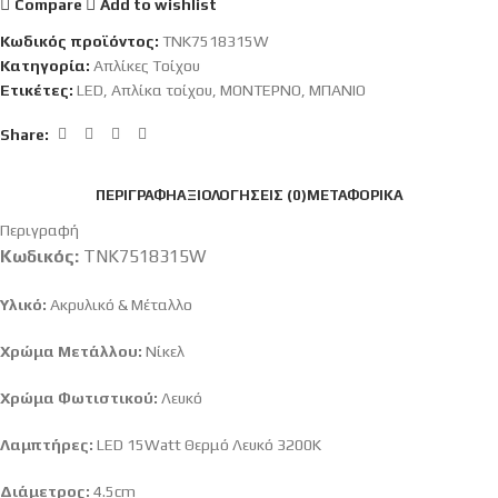
Compare
Add to wishlist
Κωδικός προϊόντος:
TNK7518315W
Κατηγορία:
Απλίκες Tοίχου
Ετικέτες:
LED
,
Απλίκα τοίχου
,
ΜΟΝΤΕΡΝΟ
,
ΜΠΑΝΙΟ
Share:
ΠΕΡΙΓΡΑΦΉ
ΑΞΙΟΛΟΓΉΣΕΙΣ (0)
ΜΕΤΑΦΟΡΙΚΆ
Περιγραφή
Κωδικός:
TNK7518315W
Υλικό:
Ακρυλικό & Μέταλλο
Χρώμα Μετάλλου:
Νίκελ
Χρώμα Φωτιστικού:
Λευκό
Λαμπτήρες:
LED 15Watt Θερμό Λευκό 3200K
Διάμετρος:
4.5cm