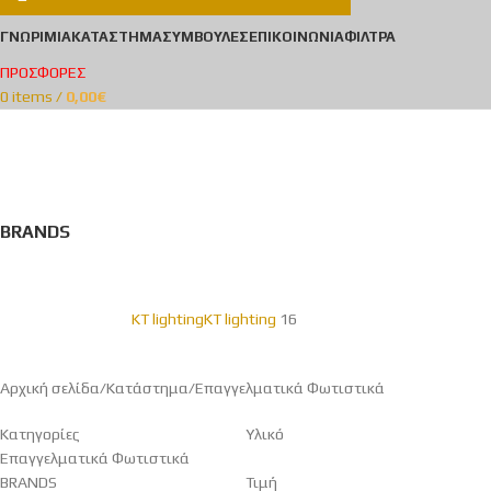
ΓΝΩΡΙΜΊΑ
ΚΑΤΆΣΤΗΜΑ
ΣΥΜΒΟΥΛΈΣ
ΕΠΙΚΟΙΝΩΝΊΑ
ΦΊΛΤΡΑ
ΠΡΟΣΦΟΡΕΣ
0
items
/
0,00
€
Επαγγελματικά
Φωτιστικά
Categories
BRANDS
KT lighting
KT lighting
16
Αρχική σελίδα
Κατάστημα
Επαγγελματικά Φωτιστικά
Κατηγορίες
Υλικό
Επαγγελματικά Φωτιστικά
BRANDS
Τιμή