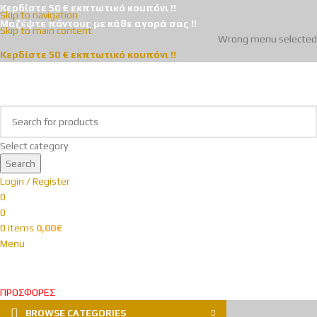
Κερδίστε 50 € εκπτωτικό κουπόνι !!
Skip to navigation
Μαζέψτε πόντους με κάθε αγορά σας !!
Skip to main content
Wrong menu selected
Κερδίστε 50 € εκπτωτικό κουπόνι !!
Select category
Search
Login / Register
0
0
0
items
0,00
€
Menu
ΠΡΟΣΦΟΡΕΣ
BROWSE CATEGORIES