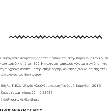
Η οικογένεια Κουρτάκη δραστηριοποιείται στην Κόρινθο, στον τομέα
«φωτισμός» από το 1975. Η πολυετής εμπειρία γίνεται η εγγύηση για
τη σύγχρονη ανάπτυξη της επιχείρησης και την εξειδίκευση της στην
τεχνολογία του φωτισμού.
80χλμ. Π.Ε.Ο. Αθηνών-Κορίνθου περιοχή Ισθμού, Κόρινθος, 201 31
Καλέστε μας τώρα: 27410 23481
info@kourtakis-lighting.gr
Ο ΛΟΓΑΡΙΑΣΜΌΣ ΜΟΥ