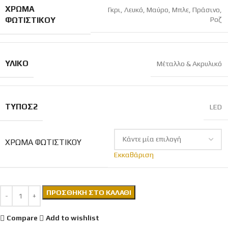
ΧΡΏΜΑ
Γκρι
,
Λευκό
,
Μαύρο
,
Μπλε
,
Πράσινο
,
ΦΩΤΙΣΤΙΚΟΎ
Ροζ
ΥΛΙΚΌ
Μέταλλο & Ακρυλικό
ΤΎΠΟΣ2
LED
ΧΡΏΜΑ ΦΩΤΙΣΤΙΚΟΎ
Εκκαθάριση
ΠΡΟΣΘΉΚΗ ΣΤΟ ΚΑΛΆΘΙ
Compare
Add to wishlist