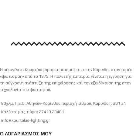
Η οικογένεια Κουρτάκη δραστηριοποιείται στην Κόρινθο, στον τομέα
«φωτισμός» από το 1975. Η πολυετής εμπειρία γίνεται η εγγύηση για
τη σύγχρονη ανάπτυξη της επιχείρησης και την εξειδίκευση της στην
τεχνολογία του φωτισμού.
80χλμ. Π.Ε.Ο. Αθηνών-Κορίνθου περιοχή Ισθμού, Κόρινθος, 201 31
Καλέστε μας τώρα: 27410 23481
info@kourtakis-lighting.gr
Ο ΛΟΓΑΡΙΑΣΜΌΣ ΜΟΥ