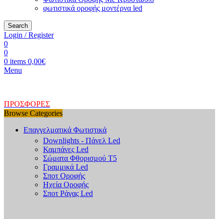
φωτιστικά οροφής μοντέρνα led
Search
Login / Register
0
0
0
items
0,00
€
Menu
ΠΡΟΣΦΟΡΕΣ
Browse Categories
Επαγγελματικά Φωτιστικά
Downlights - Πάνελ Led
Καμπάνες Led
Σώματα Φθορισμού Τ5
Γραμμικά Led
Σποτ Οροφής
Ηχεία Οροφής
Σποτ Ράγας Led