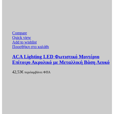
Compare
Quick view
Add to wishlist
Προσθήκη στο καλάθι
ACA Lighting LED Φωτιστικό Μοντέρνο
Επίτοιχο Ακρυλικό με Μεταλλική Βάση Λευκό
42,53
€
περιλαμβάνει ΦΠΑ