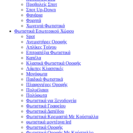
Προβολείς Σποτ
Σποτ Up-Down
Φανάρια
Φορητά
Χωνευτά Φωτιστικά
Φωτιστικά Εσωτερικού Χώρου
Spot
Ανεμιστήρες Οροφής
Απλίκες Tοίχου
Επιτραπέζια Φωτιστικά
Καπέλα
Κλασικά Φωτιστικά Οροφής
Λάμπες Κλασσικές
Μονόφωτα
Παιδικά Φωτιστικά
Πλαφονιέρες Oροφής
Πολυέλαιοι
Πολύφωτα
Φωτιστικά για Ξενοδοχεία
Φωτιστικά Γραφείου
Φωτιστικά Δαπέδου
Φωτιστικά Κρεμαστά Mε Kρύσταλλα
φωτιστικά μοντέρνα led
Φωτιστικά Οροφής
Φωτιστικά Οροφής Mε Kρύσταλλο