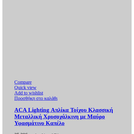
Compare
Quick view
Add to wishlist
Προσθήκη στο καλάθι
ACA Lighting Απλίκα Τοίχου Κλασσική
Μεταλλική Χρυσοχάλκινη με Μαύρο
Υφασμάτινο Καπέλο