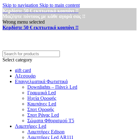
Skip to navigation
Skip to main content
Κερδίστε 50 € εκπτωτικό κουπόνι !!
Μαζέψτε πόντους με κάθε αγορά σας !!
Wrong menu selected
Κερδίστε 50 € εκπτωτικό κουπόνι !!
Select category
gift card
Αξεσουάρ
Επαγγελματικά Φωτιστικά
Downlights – Πάνελ Led
Γραμμικά Led
Ηχεία Οροφής
Καμπάνες Led
Σποτ Οροφής
Σποτ Ράγας Led
Σώματα Φθορισμού Τ5
Λαμπτήρες Led
Λαμπτήρες Edison
Λαμπτήρες Led AR111