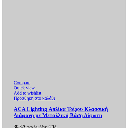
Compare
Quick view
Add to wishlist
Προσθήκη στο καλάθι
ACA Lighting Απλίκα Τοίχου Κλασσική
Διάφανη με Μεταλλική Βάση Δίφωτη
30,87
€
περιλαμβάνει ΦΠΑ