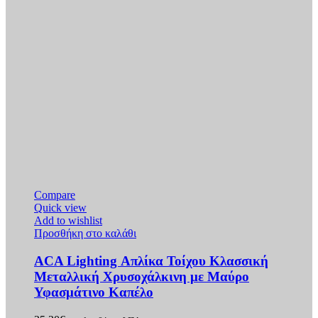
Compare
Quick view
Add to wishlist
Προσθήκη στο καλάθι
ACA Lighting Απλίκα Τοίχου Κλασσική
Μεταλλική Χρυσοχάλκινη με Μαύρο
Υφασμάτινο Καπέλο