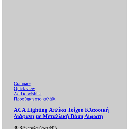
Compare
Quick view
Add to wishlist
Προσθήκη στο καλάθι
ACA Lighting Απλίκα Τοίχου Κλασσική
Διάφανη με Μεταλλική Βάση Δίφωτη
30,87
€
περιλαμβάνει ΦΠΑ