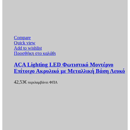
Compare
Quick view
Add to wishlist
Προσθήκη στο καλάθι
ACA Lighting LED Φωτιστικό Μοντέρνο
Επίτοιχο Ακρυλικό με Μεταλλική Βάση Λευκό
42,53
€
περιλαμβάνει ΦΠΑ