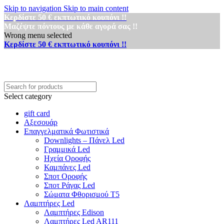
Skip to navigation
Skip to main content
Κερδίστε 50 € εκπτωτικό κουπόνι !!
Μαζέψτε πόντους με κάθε αγορά σας !!
Wrong menu selected
Κερδίστε 50 € εκπτωτικό κουπόνι !!
Select category
gift card
Αξεσουάρ
Επαγγελματικά Φωτιστικά
Downlights – Πάνελ Led
Γραμμικά Led
Ηχεία Οροφής
Καμπάνες Led
Σποτ Οροφής
Σποτ Ράγας Led
Σώματα Φθορισμού Τ5
Λαμπτήρες Led
Λαμπτήρες Edison
Λαμπτήρες Led AR111