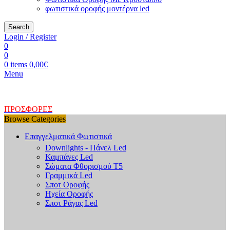
φωτιστικά οροφής μοντέρνα led
Search
Login / Register
0
0
0
items
0,00
€
Menu
ΠΡΟΣΦΟΡΕΣ
Browse Categories
Επαγγελματικά Φωτιστικά
Downlights - Πάνελ Led
Καμπάνες Led
Σώματα Φθορισμού Τ5
Γραμμικά Led
Σποτ Οροφής
Ηχεία Οροφής
Σποτ Ράγας Led