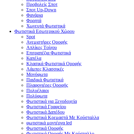
Προβολείς Σποτ
Σποτ Up-Down
Φανάρια
Φορητά
Χωνευτά Φωτιστικά
Φωτιστικά Εσωτερικού Χώρου
Spot
Ανεμιστήρες Οροφής
Απλίκες Tοίχου
Επιτραπέζια Φωτιστικά
Καπέλα
Κλασικά Φωτιστικά Οροφής
Λάμπες Κλασσικές
Μονόφωτα
Παιδικά Φωτιστικά
Πλαφονιέρες Oροφής
Πολυέλαιοι
Πολύφωτα
Φωτιστικά για Ξενοδοχεία
Φωτιστικά Γραφείου
Φωτιστικά Δαπέδου
Φωτιστικά Κρεμαστά Mε Kρύσταλλα
φωτιστικά μοντέρνα led
Φωτιστικά Οροφής
Φωτιστικά Οροφής Mε Kρύσταλλο