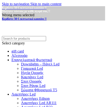
Skip to navigation
Skip to main content
Κερδίστε 50 € εκπτωτικό κουπόνι !!
Μαζέψτε πόντους με κάθε αγορά σας !!
Wrong menu selected
Κερδίστε 50 € εκπτωτικό κουπόνι !!
Select category
gift card
Αξεσουάρ
Επαγγελματικά Φωτιστικά
Downlights – Πάνελ Led
Γραμμικά Led
Ηχεία Οροφής
Καμπάνες Led
Σποτ Οροφής
Σποτ Ράγας Led
Σώματα Φθορισμού Τ5
Λαμπτήρες Led
Λαμπτήρες Edison
Λαμπτήρες Led AR111