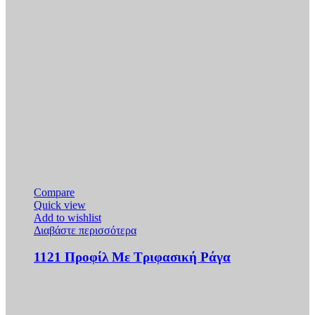
Compare
Quick view
Add to wishlist
Διαβάστε περισσότερα
1121 Προφίλ Με Τριφασική Ράγα