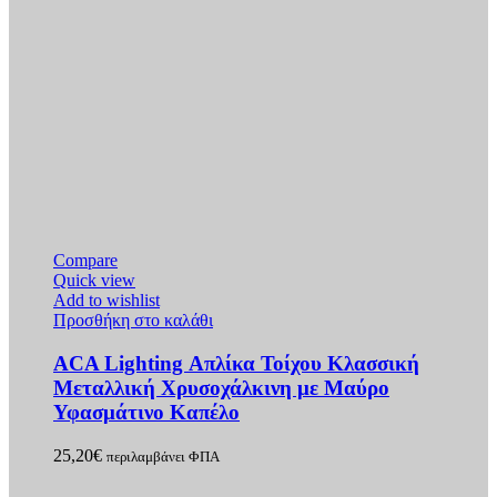
Compare
Quick view
Add to wishlist
Προσθήκη στο καλάθι
ACA Lighting Απλίκα Τοίχου Κλασσική
Μεταλλική Χρυσοχάλκινη με Μαύρο
Υφασμάτινο Καπέλο
25,20
€
περιλαμβάνει ΦΠΑ