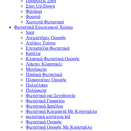
Προβολείς Σποτ
Σποτ Up-Down
Φανάρια
Φορητά
Χωνευτά Φωτιστικά
Φωτιστικά Εσωτερικού Χώρου
Spot
Ανεμιστήρες Οροφής
Απλίκες Tοίχου
Επιτραπέζια Φωτιστικά
Καπέλα
Κλασικά Φωτιστικά Οροφής
Λάμπες Κλασσικές
Μονόφωτα
Παιδικά Φωτιστικά
Πλαφονιέρες Oροφής
Πολυέλαιοι
Πολύφωτα
Φωτιστικά για Ξενοδοχεία
Φωτιστικά Γραφείου
Φωτιστικά Δαπέδου
Φωτιστικά Κρεμαστά Mε Kρύσταλλα
φωτιστικά μοντέρνα led
Φωτιστικά Οροφής
Φωτιστικά Οροφής Mε Kρύσταλλο