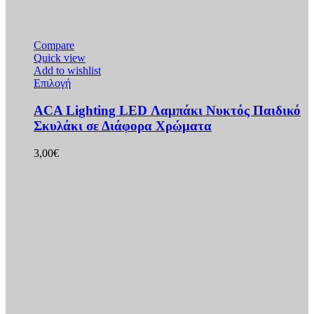
Compare
Quick view
Add to wishlist
Αυτό
Επιλογή
το
προϊόν
ACA Lighting LED Λαμπάκι Νυκτός Παιδικό
έχει
Σκυλάκι σε Διάφορα Χρώματα
πολλαπλές
παραλλαγές.
3,00
€
Οι
επιλογές
μπορούν
να
επιλεγούν
στη
σελίδα
του
προϊόντος