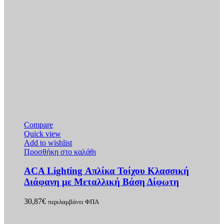
Compare
Quick view
Add to wishlist
Προσθήκη στο καλάθι
ACA Lighting Απλίκα Τοίχου Κλασσική
Διάφανη με Μεταλλική Βάση Δίφωτη
30,87
€
περιλαμβάνει ΦΠΑ