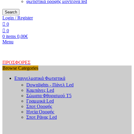
φωτιστικά οροφής μοντέρνα led
Search
Login / Register
0
0
0
items
0,00
€
Menu
ΠΡΟΣΦΟΡΕΣ
Browse Categories
Επαγγελματικά Φωτιστικά
Downlights - Πάνελ Led
Καμπάνες Led
Σώματα Φθορισμού Τ5
Γραμμικά Led
Σποτ Οροφής
Ηχεία Οροφής
Σποτ Ράγας Led