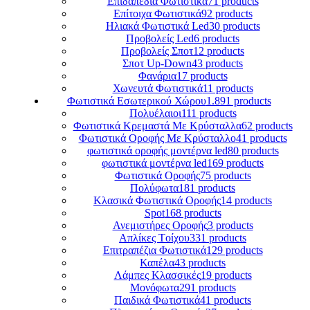
Επιδαπέδια Φωτιστικά
71 products
Επίτοιχα Φωτιστικά
92 products
Ηλιακά Φωτιστικά Led
30 products
Προβολείς Led
6 products
Προβολείς Σποτ
12 products
Σποτ Up-Down
43 products
Φανάρια
17 products
Χωνευτά Φωτιστικά
11 products
Φωτιστικά Εσωτερικού Χώρου
1.891 products
Πολυέλαιοι
111 products
Φωτιστικά Κρεμαστά Mε Kρύσταλλα
62 products
Φωτιστικά Οροφής Mε Kρύσταλλο
41 products
φωτιστικά οροφής μοντέρνα led
80 products
φωτιστικά μοντέρνα led
169 products
Φωτιστικά Οροφής
75 products
Πολύφωτα
181 products
Κλασικά Φωτιστικά Οροφής
14 products
Spot
168 products
Ανεμιστήρες Οροφής
3 products
Απλίκες Tοίχου
331 products
Επιτραπέζια Φωτιστικά
129 products
Καπέλα
43 products
Λάμπες Κλασσικές
19 products
Μονόφωτα
291 products
Παιδικά Φωτιστικά
41 products