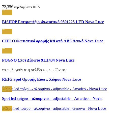
Τρίφωτο Πατίνα Λευκό – Χρυσό
Add to wishlist
72,35
€
περιλαμβάνει ΦΠΑ
Compare
BISHOP Επιτραπέζιο Φωτιστικό 9501225 LED Nova Luce
Quick view
Add to wishlist
Compare
CIELO Φωτιστικό οροφής led από ABS Λευκό Nova Luce
Quick view
Add to wishlist
Compare
POGNO Σποτ Δίφωτο 9111434 Nova Luce
Quick view
Αυτό το προϊόν έχει πολλαπλές παραλλαγές. Οι επιλογές μπορούν
Add to wishlist
να επιλεγούν στη σελίδα του προϊόντος
Compare
REIG Spot Οροφής Εσωτ. Χώρου Nova Luce
Quick view
Add to wishlist
Compare
Spot led τοίχου – αλουμίνιο – adjustable – Amadeo – Nova
Quick view
Luce
Add to wishlist