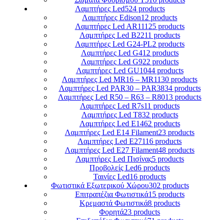
Λαμπτήρες Led
524 products
Λαμπτήρες Edison
12 products
Λαμπτήρες Led AR111
25 products
Λαμπτήρες Led B22
11 products
Λαμπτήρες Led G24-PL
2 products
Λαμπτήρες Led G4
12 products
Λαμπτήρες Led G9
22 products
Λαμπτήρες Led GU10
44 products
Λαμπτήρες Led MR16 – MR11
30 products
Λαμπτήρες Led PAR30 – PAR38
34 products
Λαμπτήρες Led R50 – R63 – R80
13 products
Λαμπτήρες Led R7s
11 products
Λαμπτήρες Led T8
32 products
Λαμπτήρες Led Ε14
62 products
Λαμπτήρες Led Ε14 Filament
23 products
Λαμπτήρες Led Ε27
116 products
Λαμπτήρες Led Ε27 Filament
48 products
Λαμπτήρες Led Πισίνας
5 products
Προβολείς Led
6 products
Ταινίες Led
16 products
Φωτιστικά Εξωτερικού Χώρου
302 products
Επιτραπέζια Φωτιστικά
15 products
Κρεμαστά Φωτιστικά
8 products
Φορητά
23 products