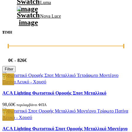
Luma
Nova Luce
ΤΙΜΉ
0€
826€
Filter
Compare
ACA Lighting Φωτιστικό Οροφής Σποτ Μεταλλικό
Quick view
Τετράφωτο Μοντέρνο Πατίνα Λευκό – Χρυσό
Add to wishlist
98,60
€
περιλαμβάνει ΦΠΑ
Compare
ACA Lighting Φωτιστικό Σποτ Οροφής Μεταλλικό Μοντέρνο
Quick view