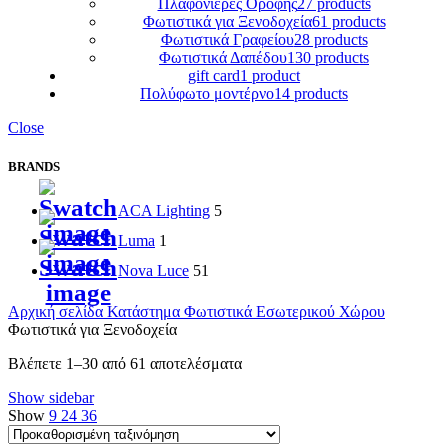
Πλαφονιέρες Oροφής
27 products
Φωτιστικά για Ξενοδοχεία
61 products
Φωτιστικά Γραφείου
28 products
Φωτιστικά Δαπέδου
130 products
gift card
1 product
Πολύφωτο μοντέρνο
14 products
Close
BRANDS
ACA Lighting
5
Luma
1
Nova Luce
51
Αρχική σελίδα
Κατάστημα
Φωτιστικά Εσωτερικού Χώρου
Φωτιστικά για Ξενοδοχεία
Βλέπετε 1–30 από 61 αποτελέσματα
Show sidebar
Show
9
24
36