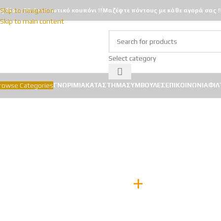
Skip to navigation
ερδίστε 50 € εκπτωτικό κουπόνι !!
Μαζέψτε πόντους με κάθε αγορά σας !
Skip to main content
Select category
rowse Categories
ΓΝΩΡΙΜΊΑ
ΚΑΤΆΣΤΗΜΑ
ΣΥΜΒΟΥΛΈΣ
ΕΠΙΚΟΙΝΩΝΊΑ
ΦΊΛ
+